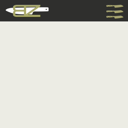
KÉSEK
Konyhakések
Bicskák
Vadászkések
EDC
AJÁNLATKÉRÉS