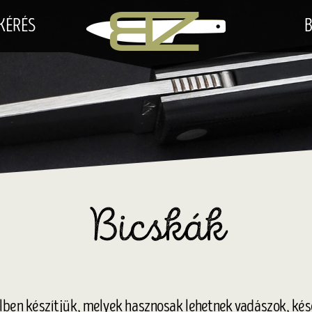
Kések
Konyhakések
KÉRÉS
B
Bicskák
Vadászkések
EDC
Ajánlatkérés
Blog
Fejesgörbe
Kapcsolat
Bicskák
elben készítjük, melyek hasznosak lehetnek vadászok, ké