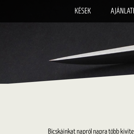
KÉSEK
AJÁNLAT
Bicskáinkat napról napra több kivit