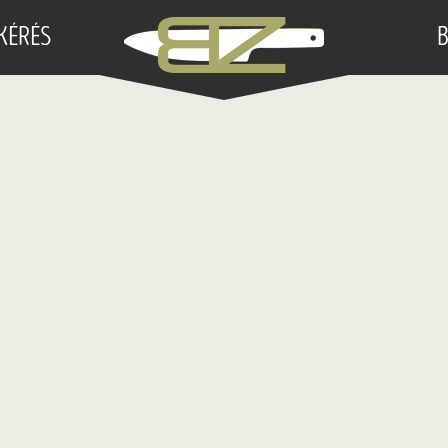
Kések
Konyhakések
KÉRÉS
B
Bicskák
Vadászkések
EDC
Ajánlatkérés
Blog
Fejesgörbe
Kapcsolat